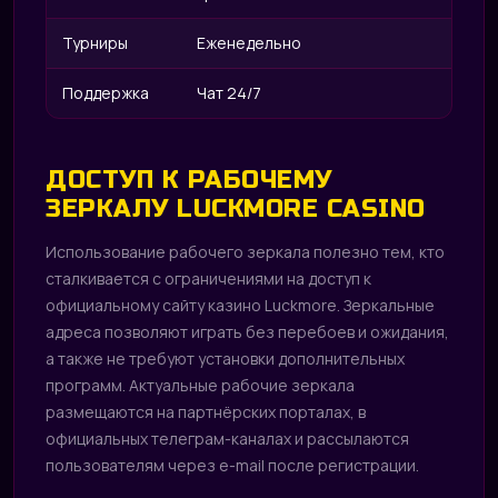
CKM
Турниры
Еженедельно
Поддержка
Чат 24/7
ДОСТУП К РАБОЧЕМУ
ЗЕРКАЛУ LUCKMORE CASINO
Использование рабочего зеркала полезно тем, кто
сталкивается с ограничениями на доступ к
официальному сайту казино Luckmore. Зеркальные
адреса позволяют играть без перебоев и ожидания,
а также не требуют установки дополнительных
программ. Актуальные рабочие зеркала
размещаются на партнёрских порталах, в
официальных телеграм-каналах и рассылаются
пользователям через e-mail после регистрации.