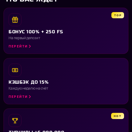
TOP
БОНУС 100% + 250 FS
На первый депозит
ПЕРЕЙТИ
КЭШБЭК ДО 15%
Каждую неделю на счёт
ПЕРЕЙТИ
HOT