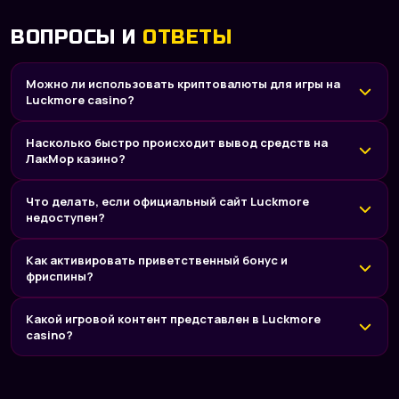
ВОПРОСЫ И
ОТВЕТЫ
Можно ли использовать криптовалюты для игры на
Luckmore casino?
Насколько быстро происходит вывод средств на
ЛакМор казино?
Что делать, если официальный сайт Luckmore
недоступен?
Как активировать приветственный бонус и
фриспины?
Какой игровой контент представлен в Luckmore
casino?