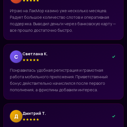
★
★
★
★
★
Играю на ЛакМор казино уже несколько месяцев.
Радует большое количество слотов и оперативная
поддержка. Выводил деньги через банковскую карту —
все прошло достаточно быстро.
Светлана К.
С
★
★
★
★
★
Понравилась удобная регистрация и грамотная
работа мобильного приложения. Приветственный
бонус действительно начислился после первого
пополнения, а фриспины добавили интереса.
Дмитрий Т.
Д
★
★
★
★
★