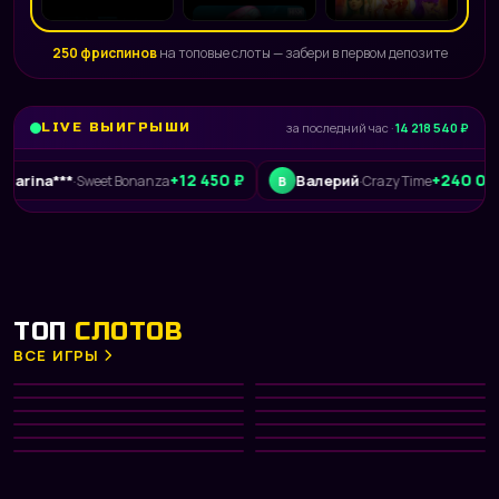
250 фриспинов
на топовые слоты — забери в первом депозите
LIVE ВЫИГРЫШИ
за последний час ·
14 218 540 ₽
+12 450 ₽
+240 015 ₽
***
Валерий
·
Sweet Bonanza
·
Crazy Time
В
ТОП
СЛОТОВ
ВСЕ ИГРЫ
Gates of Olympus 1000
Big Bass Bonanza
HOT
Diamond of Jungle
Aztec Clusters
NEW
PRAGMATIC PLAY
PRAGMATIC PLAY
Divine Divas
Dreamshock
TOP
NETENT
PRAGMATIC PLAY
Hot Fruit
Phoenix Rising
NEW
PLAY’N GO
NETENT
Fruit Machine
Capymania Yellow
HOT
MICROGAMING
PLAY’N GO
Big Win x25
Fab Farm
MICROGAMING
PRAGMATIC PLAY
NETENT
PLAY’N GO