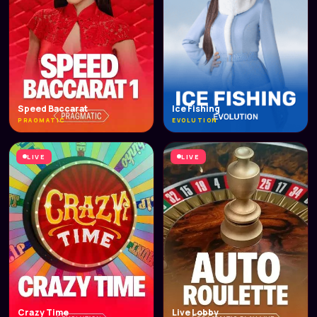
Speed Baccarat
Ice Fishing
PRAGMATIC
EVOLUTION
LIVE
LIVE
Crazy Time
Live Lobby