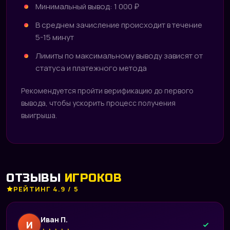
Минимальный вывод: 1 000 ₽
В среднем зачисление происходит в течение
5-15 минут
Лимиты по максимальному выводу зависят от
статуса и платежного метода
Рекомендуется пройти верификацию до первого
вывода, чтобы ускорить процесс получения
выигрыша.
ОТЗЫВЫ
ИГРОКОВ
РЕЙТИНГ 4.9 / 5
Иван П.
И