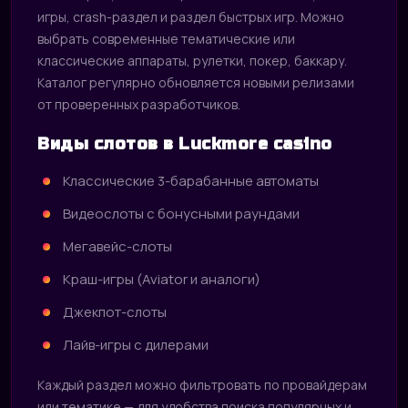
игры, crash-раздел и раздел быстрых игр. Можно
выбрать современные тематические или
классические аппараты, рулетки, покер, баккару.
Каталог регулярно обновляется новыми релизами
от проверенных разработчиков.
Виды слотов в Luckmore casino
Классические 3-барабанные автоматы
Видеослоты с бонусными раундами
Мегавейс-слоты
Краш-игры (Aviator и аналоги)
Джекпот-слоты
Лайв-игры с дилерами
Каждый раздел можно фильтровать по провайдерам
или тематике — для удобства поиска популярных и